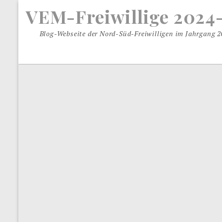
S
VEM-Freiwillige 2024
k
i
Blog-Webseite der Nord-Süd-Freiwilligen im Jahrgang 
p
t
o
c
o
n
t
e
n
t