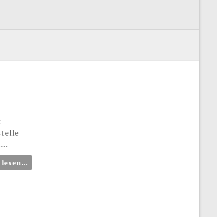
t
telle
….
 lesen...