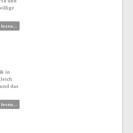
rta und
illige
 lesen...
ik in
gleich
 und das
 lesen...