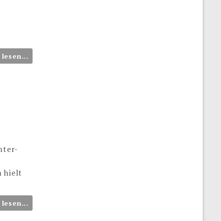
 lesen...
nter-
 hielt
 lesen...