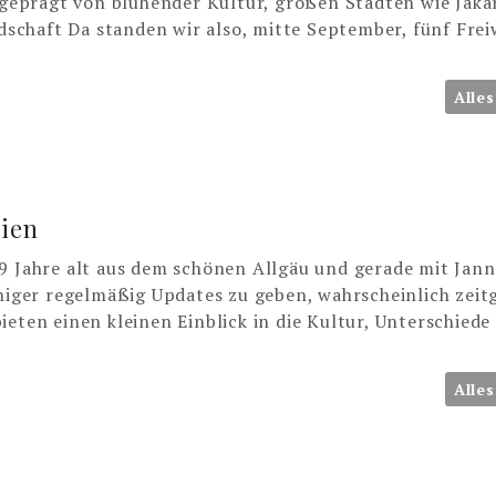
, geprägt von blühender Kultur, großen Städten wie Jaka
chaft Da standen wir also, mitte September, fünf Freiw
Alles
sien
9 Jahre alt aus dem schönen Allgäu und gerade mit Jann
eniger regelmäßig Updates zu geben, wahrscheinlich zeit
ieten einen kleinen Einblick in die Kultur, Unterschiede
Alles