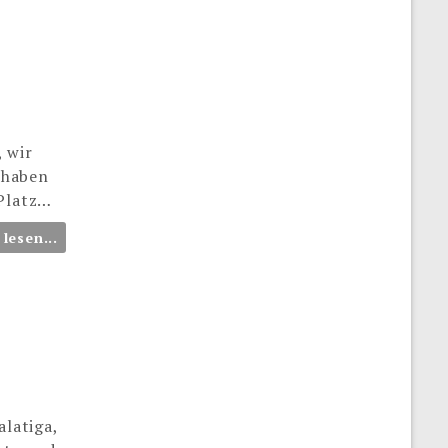
 wir
e haben
 Platz…
 lesen...
latiga,