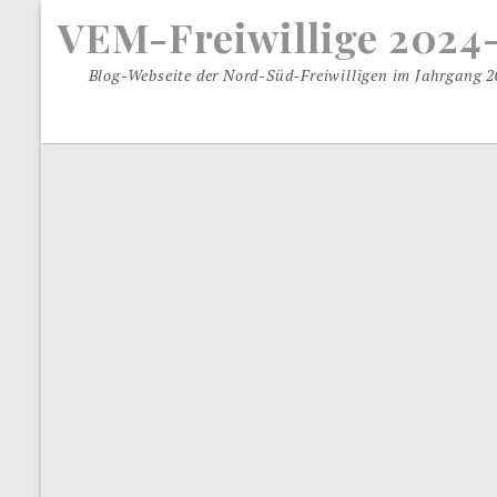
S
VEM-Freiwillige 2024
k
i
Blog-Webseite der Nord-Süd-Freiwilligen im Jahrgang 
p
t
o
c
o
n
t
e
n
t