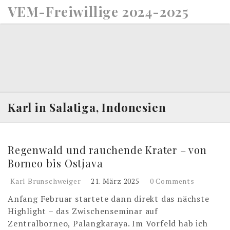
S
VEM-Freiwillige 2024-2025
k
i
p
t
o
c
o
n
Karl in Salatiga, Indonesien
t
e
n
Regenwald und rauchende Krater – von
t
Borneo bis Ostjava
Karl Brunschweiger
21. März 2025
0 Comments
Anfang Februar startete dann direkt das nächste
Highlight – das Zwischenseminar auf
Zentralborneo, Palangkaraya. Im Vorfeld hab ich