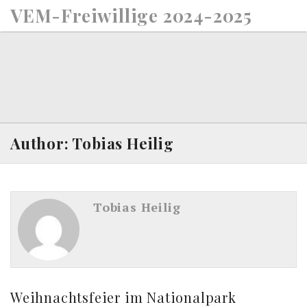
S
VEM-Freiwillige 2024-2025
k
i
p
t
o
c
o
n
Author: Tobias Heilig
t
e
n
t
Tobias Heilig
Weihnachtsfeier im Nationalpark